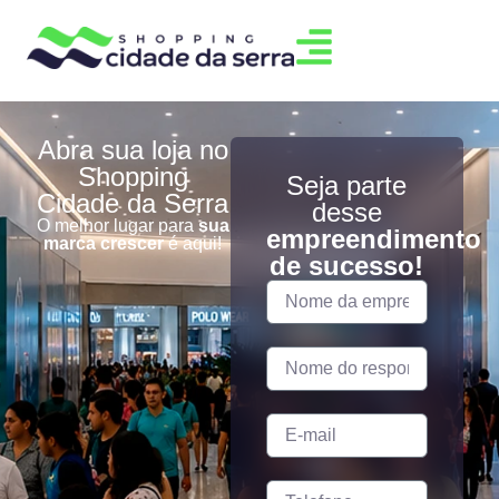
Abra sua loja no
Shopping
Seja parte
Cidade da Serra
desse
O melhor lugar para
sua
empreendimento
marca crescer
é aqui!
de sucesso!